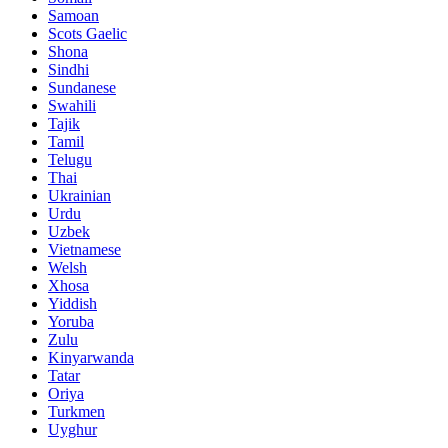
Samoan
Scots Gaelic
Shona
Sindhi
Sundanese
Swahili
Tajik
Tamil
Telugu
Thai
Ukrainian
Urdu
Uzbek
Vietnamese
Welsh
Xhosa
Yiddish
Yoruba
Zulu
Kinyarwanda
Tatar
Oriya
Turkmen
Uyghur