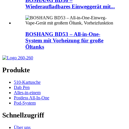
BOSHANG BD36 –
Wiederaufladbares Einweggerät mit...
BOSHANG BD53 – All-in-One-
System mit Vorheizung für große
Öltanks
Produkte
510-Kartusche
Dab Pen
Alles-in-einem
Postless All-In-One
Pod-System
Schnellzugriff
Über uns