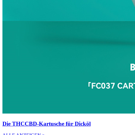
Die THCCBD-Kartusche für Dicköl